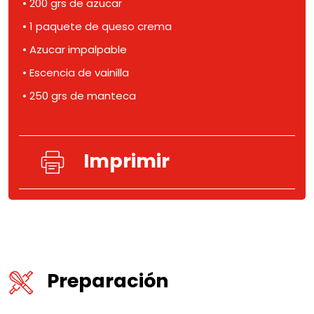
• 200 grs de azucar
• 1 paquete de queso crema
• Azucar impalpable
• Escencia de vainilla
• 250 grs de manteca
Imprimir
Preparación