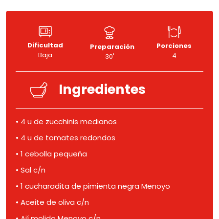
Dificultad
Porciones
Preparación
Baja
4
30'
Ingredientes
• 4 u de zucchinis medianos
• 4 u de tomates redondos
• 1 cebolla pequeña
• Sal c/n
• 1 cucharadita de pimienta negra Menoyo
• Aceite de oliva c/n
• Ají molido Menoyo c/n