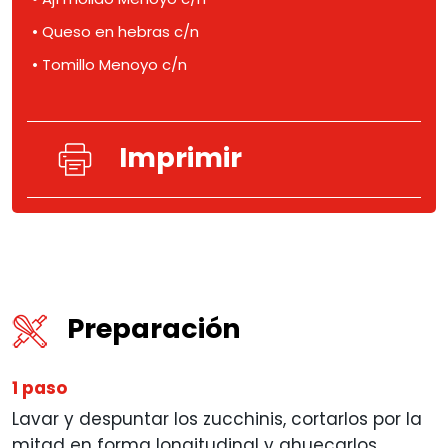
• Queso en hebras c/n
• Tomillo Menoyo c/n
Imprimir
Preparación
1 paso
Lavar y despuntar los zucchinis, cortarlos por la
mitad en forma longitudinal y ahuecarlos